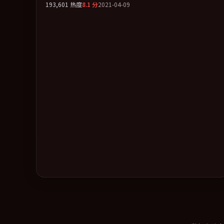
193,601
热度
8.1
分
2021-04-09
险」类型为骨架，在叙事、表演与视听上力求统一。定于
2021-11-05 在内地院线及主流平台同步亮相，2021 年度话题
片中口碑稳健，适合喜欢强情节与人物弧光的观众完整观
看。