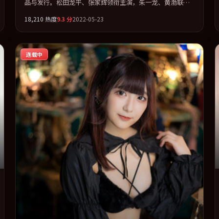
品与发行。松田龙平、张家辉领衔主演，朱一龙、黄渤联袂
出演。在罪案类型框架下完成对时代焦虑的隐喻表达。全片
18,210
热度
9.3
分
2022-05-23
以「战争」类型为骨架，在叙事、表演与视听上力求统一。
定于 2022-07-27 在内地院线及主流平台同步亮相，2022 年
度话题片中口碑稳健，适合喜欢强情节与人物弧光的观众完
连载中
整观看。