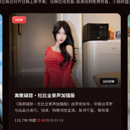
报位每日对齐日韩上新节奏；日韩在线观看-高清视频免费观看，少跳转直
HDR
167分钟
离歌疑踪·杜比全景声加强版
《离歌疑踪·杜比全景声加强版》由李安执导，中国台湾参
与出品与发行。张译、杨幂领衔主演，易烊千玺、菊地凛
子、周迅、刘德华联袂出演。节奏凌厉，情绪在克制与爆发
118,798
热度
7.5
分
2018-03-18
之间精准摆荡。全片以「剧情」类型为骨架，在叙事、表演
与视听上力求统一。定于 2018-12-03 在内地院线及主流平台