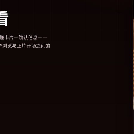
看
懂卡片—确认信息—一
单浏览与正片开场之间的