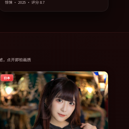
惊悚
·
2025
· 评分
8.7
滤，点开即验画质
日本