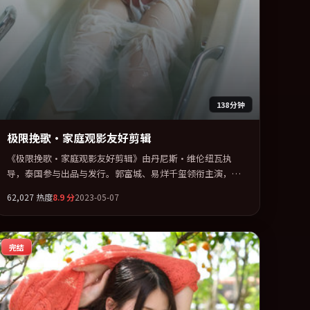
138分钟
极限挽歌·家庭观影友好剪辑
《极限挽歌·家庭观影友好剪辑》由丹尼斯·维伦纽瓦执
导，泰国参与出品与发行。郭富城、易烊千玺领衔主演，张
子枫、河正宇、周迅联袂出演。用悬疑外壳包裹对家庭与归
62,027
热度
8.9
分
2023-05-07
属的柔软书写。全片以「奇幻」类型为骨架，在叙事、表演
与视听上力求统一。定于 2023-08-07 在内地院线及主流平台
同步亮相，2023 年度话题片中口碑稳健，适合喜欢强情节与
完结
人物弧光的观众完整观看。