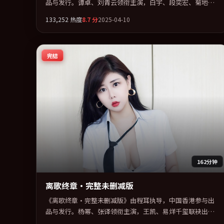
品与发行。谭卓、刘青云领衔主演，白宇、段奕宏、菊地凛
子联袂出演。群像并立，每个人物都背负不可告人的过去。
133,252
热度
8.7
分
2025-04-10
全片以「惊悚」类型为骨架，在叙事、表演与视听上力求统
一。定于 2025-02-05 在内地院线及主流平台同步亮相，2025
年度话题片中口碑稳健，适合喜欢强情节与人物弧光的观众
完结
完整观看。
162分钟
离歌终章·完整未删减版
《离歌终章·完整未删减版》由程耳执导，中国香港参与出
品与发行。杨幂、张译领衔主演，王凯、易烊千玺联袂出
演。把一场意外写成对命运与选择的漫长追问。全片以「冒