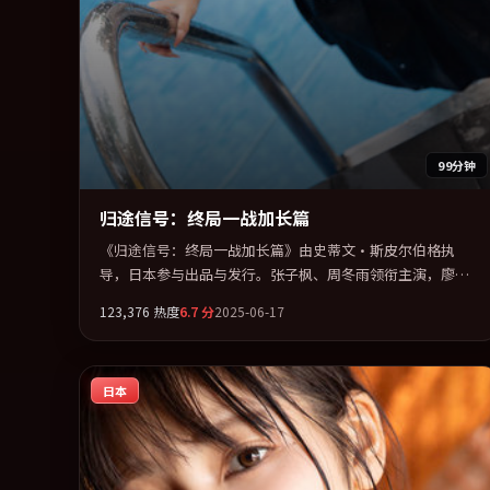
99分钟
归途信号：终局一战加长篇
《归途信号：终局一战加长篇》由史蒂文·斯皮尔伯格执
导，日本参与出品与发行。张子枫、周冬雨领衔主演，廖
凡、胡歌联袂出演。视听语言实验感十足，却不失叙事上的
123,376
热度
6.7
分
2025-06-17
共情力。全片以「动作」类型为骨架，在叙事、表演与视听
上力求统一。定于 2025-11-18 在内地院线及主流平台同步亮
相，2025 年度话题片中口碑稳健，适合喜欢强情节与人物弧
日本
光的观众完整观看。