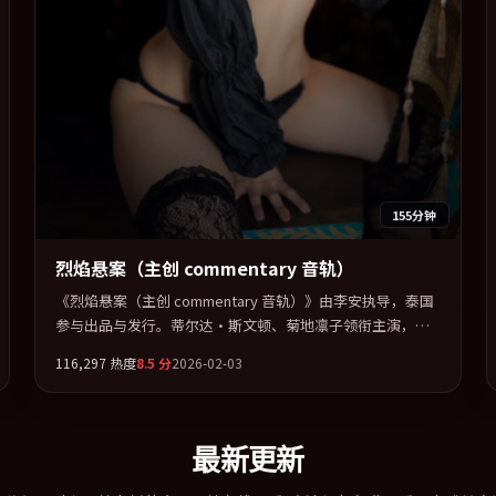
155分钟
烈焰悬案（主创 commentary 音轨）
《烈焰悬案（主创 commentary 音轨）》由李安执导，泰国
参与出品与发行。蒂尔达·斯文顿、菊地凛子领衔主演，基
里安·墨菲、河正宇、白宇、沈腾联袂出演。多条时间线交
116,297
热度
8.5
分
2026-02-03
织，真相在最后一刻才缓缓合拢。全片以「惊悚」类型为骨
架，在叙事、表演与视听上力求统一。定于 2026-06-21 在内
地院线及主流平台同步亮相，2026 年度话题片中口碑稳健，
适合喜欢强情节与人物弧光的观众完整观看。
最新更新