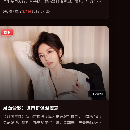
与出品与发行。章子怡、赵丽颖领衔主演，廖凡、易烊千
玺、王凯联袂出演。节奏凌厉，情绪在克制与爆发之间精准
56,797
热度
8.7
分
2018-04-25
摆荡。全片以「科幻」类型为骨架，在叙事、表演与视听上
力求统一。定于 2018-04-24 在内地院线及主流平台同步亮
相，2018 年度话题片中口碑稳健，适合喜欢强情节与人物弧
日本
光的观众完整观看。
115分钟
月面营救：城市群像深度篇
《月面营救：城市群像深度篇》由许鞍华执导，日本参与出
品与发行。廖凡、孙艺珍领衔主演，段奕宏、王景春联袂出
演。在信任崩塌与自我救赎之间反复拉扯。全片以「犯罪」