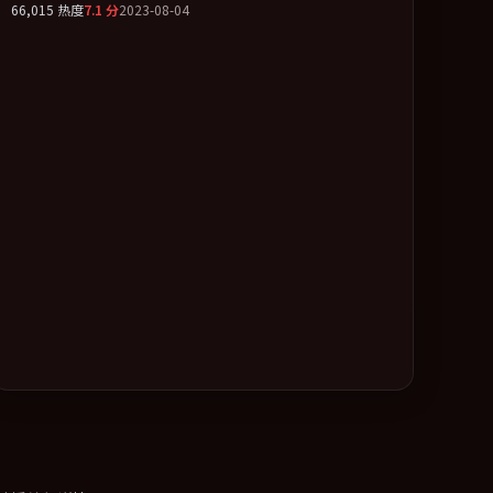
66,015
热度
7.1
分
2023-08-04
类型为骨架，在叙事、表演与视听上力求统一。定于 2023-
06-11 在内地院线及主流平台同步亮相，2023 年度话题片中
口碑稳健，适合喜欢强情节与人物弧光的观众完整观看。